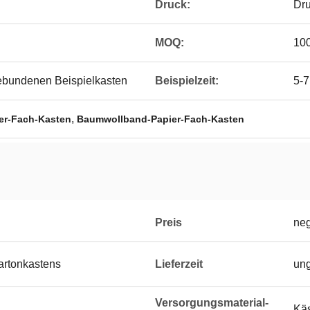
Druck:
Dru
MOQ:
100
bundenen Beispielkasten
Beispielzeit:
5-7
,
er-Fach-Kasten
Baumwollband-Papier-Fach-Kasten
Preis
neg
artonkastens
Lieferzeit
ung
Versorgungsmaterial-
Kä