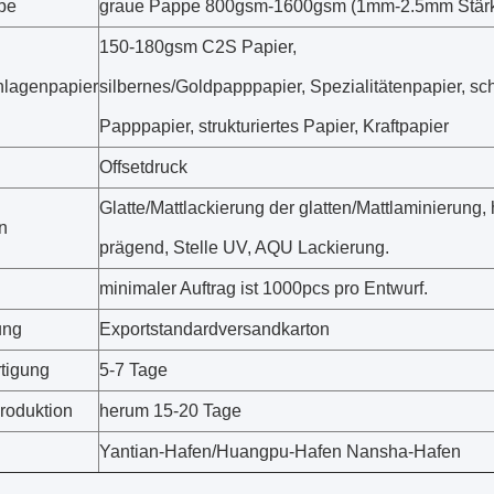
pe
graue Pappe 800gsm-1600gsm (1mm-2.5mm Stär
150-180gsm C2S Papier,
lagenpapier
silbernes/Goldpapppapier, Spezialitätenpapier, s
Papppapier, strukturiertes Papier, Kraftpapier
Offsetdruck
Glatte/Mattlackierung der glatten/Mattlaminierung
n
prägend, Stelle UV, AQU Lackierung.
minimaler Auftrag ist 1000pcs pro Entwurf.
ung
Exportstandardversandkarton
rtigung
5-7 Tage
roduktion
herum 15-20 Tage
Yantian-Hafen/Huangpu-Hafen Nansha-Hafen