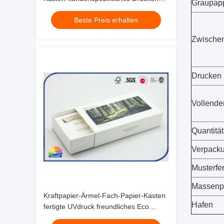
Graupap
für Wasser-Glas
Beste Preis erhalten
Zwischen
Drucken
Vollende
Quantität
Verpack
Musterfe
Massenp
Kraftpapier-Ärmel-Fach-Papier-Kasten
Hafen
fertigte UVdruck freundliches Eco
besonders an