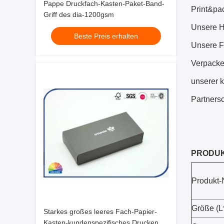
Pappe Druckfach-Kasten-Paket-Band-
Print&pa
Griff des dia-1200gsm
Unsere H
Beste Preis erhalten
Unsere Fi
Verpacke
unserer k
Partnersc
PRODUK
Produkt
Größe (
Starkes großes leeres Fach-Papier-
Kasten-kundenspezifisches Drucken