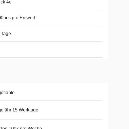
ck 4c
0pcs pro Entwurf
 Tage
otiable
efähr 15 Werktage
sten 100k pro Woche