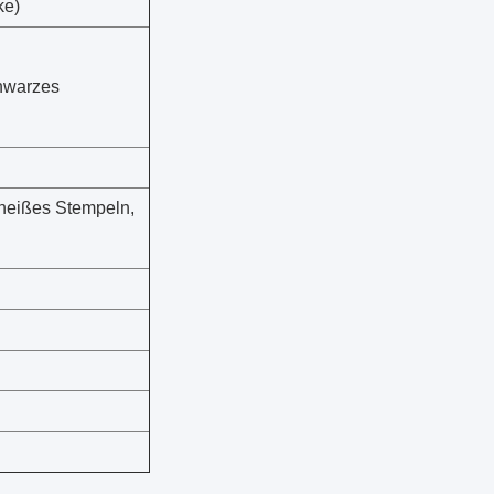
ke)
chwarzes
, heißes Stempeln,