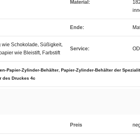
Material:
182
inn
Ende:
Mat
wie Schokolade, Süßigkeit,
Service:
OD
apier wie Bleistift, Farbstift
,
en-Papier-Zylinder-Behälter
Papier-Zylinder-Behälter der Spezial
r des Druckes 4c
Preis
neg