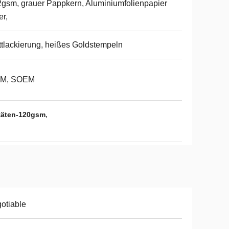
gsm, grauer Pappkern, Aluminiumfolienpapier
er,
tlackierung, heißes Goldstempeln
M, SOEM
,
itäten-120gsm
otiable