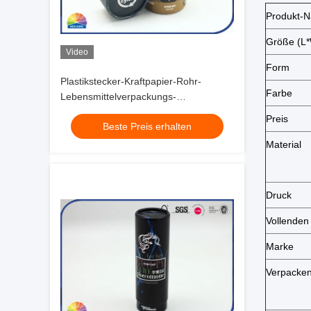
Produkt-
Größe (L
Video
Form
Plastikstecker-Kraftpapier-Rohr-
Farbe
Lebensmittelverpackungs-
Aluminiumfolie nach innen
Preis
Beste Preis erhalten
Material
Druck
Vollenden
Marke
Verpacke