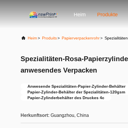
Heim
Produkte
Heim
>
Produits
>
Papierverpackenrohr
>
Spezialität
Spezialitäten-Rosa-Papierzylind
anwesendes Verpacken
Anwesende Spezialitäten-Papier-Zylinder-Behälter
Papier-Zylinder-Behälter der Spezialitäten-120gsm
Papier-Zylinderbehälter des Druckes 4c
Herkunftsort:
Guangzhou, China