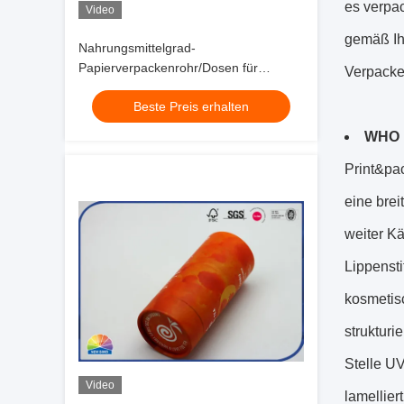
es verpac
Video
gemäß Ih
Nahrungsmittelgrad-
Papierverpackenrohr/Dosen für
Verpacken
Haustier-Gesundheits-Produkt-
Beste Preis erhalten
kundenspezifisches Drucken
WHO 
Print&pa
eine bre
weiter Kä
Lippenst
kosmetis
strukturi
Stelle UV
Video
lamelliert