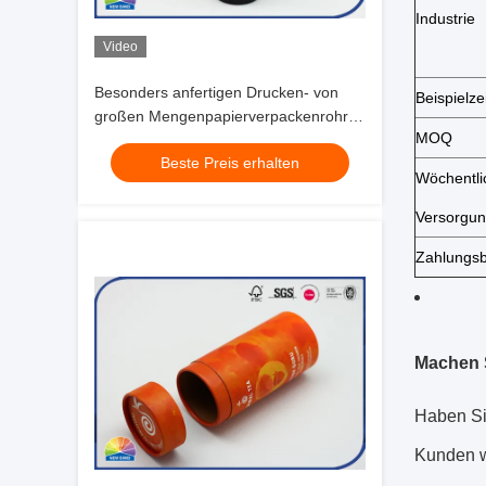
Industrie
Video
Besonders anfertigen Drucken- von
Beispielze
großen Mengenpapierverpackenrohr-
MOQ
Schwarz-Pappzylinder-Kasten Soem-
Beste Preis erhalten
Logos
Wöchentli
Versorgu
Zahlungs
Machen 
Haben Si
Kunden w