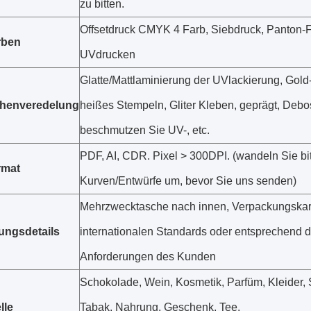
zu bitten.
Offsetdruck CMYK 4 Farb, Siebdruck, Panton-
rben
UVdrucken
Glatte/
Mattlaminierung der
UVlackierung, Gold-/
chenveredelung
heißes Stempeln, Gliter Kleben, geprägt, Debo
beschmutzen Sie UV-, etc.
PDF, AI, CDR. Pixel > 300DPI. (wandeln Sie bi
rmat
Kurven/Entwürfe um, bevor Sie uns senden)
Mehrzwecktasche nach innen, Verpackungskar
ungsdetails
internationalen Standards oder entsprechend 
Anforderungen des Kunden
Schokolade, Wein, Kosmetik, Parfüm, Kleider,
lle
Tabak, Nahrung, Geschenk, Tee,