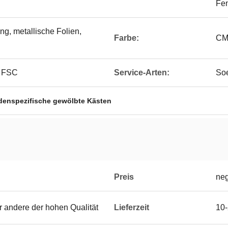
Fen
ng, metallische Folien,
Farbe:
CM
, FSC
Service-Arten:
Soe
denspezifische gewölbte Kästen
Preis
neg
 andere der hohen Qualität
Lieferzeit
10