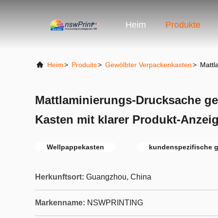
Heim
Produkte
Heim
>
Produits
>
Gewölbter Verpackenkasten
>
Mattl
Mattlaminierungs-Drucksache ge
Kasten mit klarer Produkt-Anze
Wellpappekasten
kundenspezifische 
Herkunftsort:
Guangzhou, China
Markenname:
NSWPRINTING