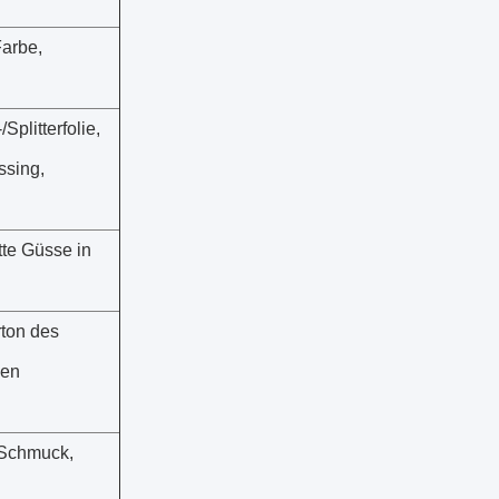
Farbe,
Splitterfolie,
ssing,
tte Güsse in
ton des
den
 Schmuck,