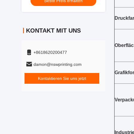
Beste Preis erhalten
Druckfa
KONTAKT MIT UNS
Oberflä
+8618620200477
damon@nswprinting.com
Grafikfo
Kontaktieren Sie uns jetzt
Verpack
Industrie