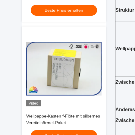
Struktur
Beste Preis erhalten
Wellpap
Zwische
Video
Anderes
Wellpappe-Kasten f-Flöte mit silbernes
Zwische
Vereitelnärmel-Paket