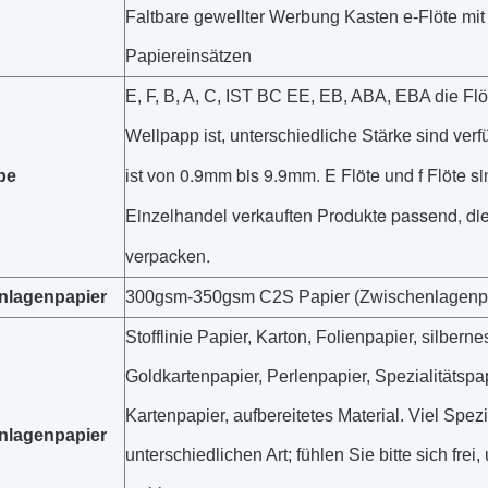
Faltbare gewellter Werbung Kasten e-Flöte mit
Papiereinsätzen
E, F, B, A, C, IST BC EE, EB, ABA, EBA die Flö
Wellpapp ist, unterschiedliche Stärke sind verf
0.9mm bis 9.9mm. E Flöte und f Flöte sin
pe
ist von
Einzelhandel verkauften Produkte passend, di
verpacken.
nlagenpapier
300gsm-350gsm C2S Papier (Zwischenlagenp
Stofflinie Papier, Karton, Folienpapier, silbern
Goldkartenpapier, Perlenpapier, Spezialitätspa
Kartenpapier, aufbereitetes Material. Viel Spez
nlagenpapier
unterschiedlichen Art; fühlen Sie bitte sich fre