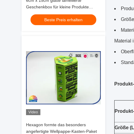
6cm x 15cm glatte lamellierte
Geschenkbox für kleine Produkte
Produ
Flachgehäuse Pappschachteln
Größe
Beste Preis erhalten
Mater
Material 
Oberf
Stand
Produkt
Produkt
Video
Hexagon formte das besonders
Größe (
angefertigte Wellpappe-Kasten-Paket