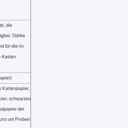
te, die
ügbar. Stärke
d für die im
e Kasten
apier)
es Kartenpapier,
pier, schwarzes
ialpapier der
i, uns um Proben