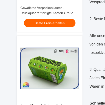
Versprec
Gewölbtes Verpackenkasten-
Druckquadrat fertigte Kästen Größe
Soem e-Flöte besonders an
2. Beste
Beste Preis erhalten
Alle uns
von den 
respektv
3. Qualit
Jedes Ein
Waren in 
Schnelle