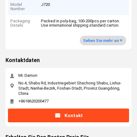
Model
J720
Number
Packaging
Packed in poly-bag, 100-200pcs per carton.
Details
Use international shipping standard carton.
Sehen Sie mehr an
Kontaktdaten
Mr. Damon
No.4, Shabu Rd, Industriegebiet Shachong Shabu, Lishui-
Stadt, Nanhai-Bezirk, Foshan-Stadt, Provinz Guangdong,
China
+8618620200477
Kontakt