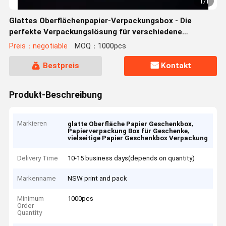
1
/
1
Glattes Oberflächenpapier-Verpackungsbox - Die
perfekte Verpackungslösung für verschiedene
Anwendungen
Preis：negotiable
MOQ：1000pcs
Bestpreis
Kontakt
Produkt-Beschreibung
Markieren
,
glatte Oberfläche Papier Geschenkbox
,
Papierverpackung Box für Geschenke
vielseitige Papier Geschenkbox Verpackung
Delivery Time
10-15 business days(depends on quantity)
Markenname
NSW print and pack
Minimum
1000pcs
Order
Quantity