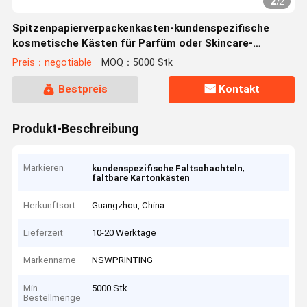
2
/
2
Spitzenpapierverpackenkasten-kundenspezifische
kosmetische Kästen für Parfüm oder Skincare-
Produkte
Preis：negotiable
MOQ：5000 Stk
Bestpreis
Kontakt
Produkt-Beschreibung
Markieren
,
kundenspezifische Faltschachteln
faltbare Kartonkästen
Herkunftsort
Guangzhou, China
Lieferzeit
10-20 Werktage
Markenname
NSWPRINTING
Min
5000 Stk
Bestellmenge