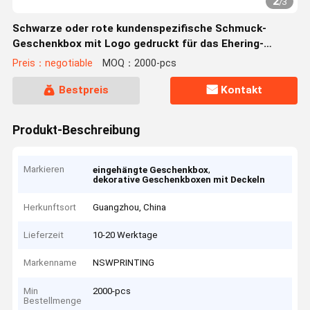
2
/
3
Schwarze oder rote kundenspezifische Schmuck-
Geschenkbox mit Logo gedruckt für das Ehering-
Verpacken
Preis：negotiable
MOQ：2000-pcs
Bestpreis
Kontakt
Produkt-Beschreibung
Markieren
,
eingehängte Geschenkbox
dekorative Geschenkboxen mit Deckeln
Herkunftsort
Guangzhou, China
Lieferzeit
10-20 Werktage
Markenname
NSWPRINTING
Min
2000-pcs
Bestellmenge