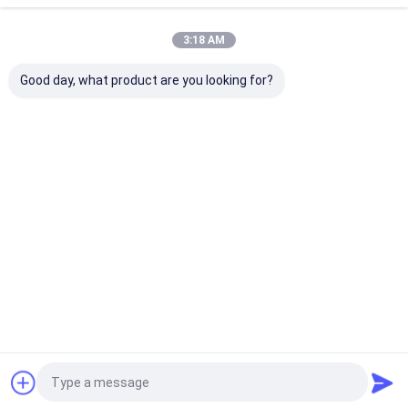
Startseite
Über uns
Kontakt
Desktop Site
3:18 AM
Sitemap
Datenschutzrichtlinie
Qualität
Papiergeschenkbox
China Fabrik.Copyright © 2026
Good day, what product are you looking for?
Guangzhou NSW printing co.,ltd. All Rights Reserved.
Heim
Produkte
Über Uns
Werksbesich
Tigung