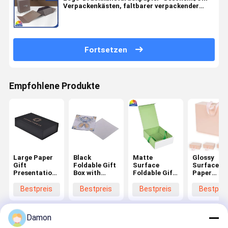
Verpackenkästen, faltbarer verpackender
Papierkasten
Fortsetzen
Empfohlene Produkte
Large Paper
Black
Matte
Glossy
Gift
Foldable Gift
Surface
Surface
Presentation
Box with
Foldable Gift
Paper
Carton for
Button
Box with
Foldable G
Attractive
Closure for
Zipper
Box in
Bestpreis
Bestpreis
Bestpreis
Bestprei
Presentation
Cosmetics
Closure and
Rectangle
Rectangle
Shape for
Design
Easy Stor
Damon