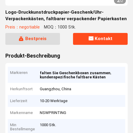
2
/
2
Logo-Druckkunstdruckpapier-Geschenk/Uhr-
Verpackenkästen, faltbarer verpackender Papierkasten
Preis：negotiable
MOQ：1000 Stk.
Bestpreis
Kontakt
Produkt-Beschreibung
Markieren
,
falten Sie Geschenkboxen zusammen
kundenspezifische faltbare Kästen
Herkunftsort
Guangzhou, China
Lieferzeit
10-20 Werktage
Markenname
NSWPRINTING
Min
1000 Stk.
Bestellmenge