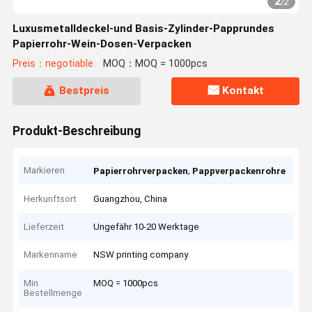
2
/
2
Luxusmetalldeckel-und Basis-Zylinder-Papprundes
Papierrohr-Wein-Dosen-Verpacken
Preis：negotiable
MOQ：MOQ = 1000pcs
Bestpreis
Kontakt
Produkt-Beschreibung
Markieren
,
Papierrohrverpacken
Pappverpackenrohre
Herkunftsort
Guangzhou, China
Lieferzeit
Ungefähr 10-20 Werktage
Markenname
NSW printing company
Min
MOQ = 1000pcs
Bestellmenge