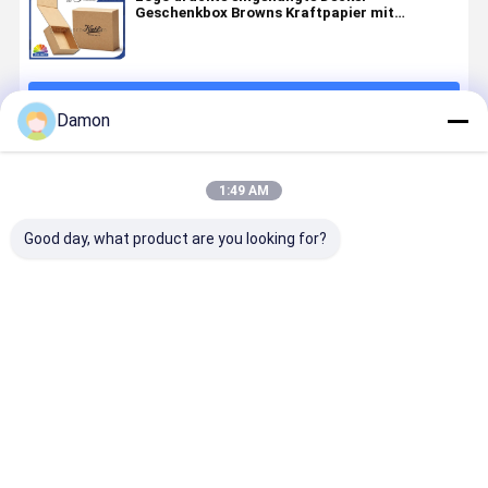
Geschenkbox Browns Kraftpapier mit
magnetischer Schließung
Fortsetzen
Damon
Empfohlene Produkte
1:49 AM
Good day, what product are you looking for?
OEM/ODM
Glanz-/Matte-
Individuell
Customize
Akzeptable
Lamination-
angefertigte
Logo Hing
Geschenkbox
Hinged-
Hinged-Lid-
Deckel
mit
Deckel
Present-Box
Geschenkb
Scharnier-
Geschenkbox
in Pappe
für Rechte
Bestpreis
Bestpreis
Bestpreis
Bestprei
Deckel mit
für
Material
Form Luxu
anpassbaren
individuelle
OEM/ODM
Produktve
Eigenschaften
Logo-
akzeptabel
und
Präsentation
Umweltschonend
CMYK/Pantone-