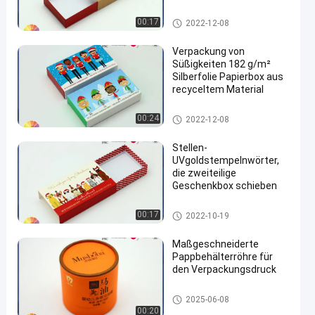
Fach-Papierkasten
00:17
2022-12-08
Verpackung von
Süßigkeiten 182 g/m²
Silberfolie Papierbox aus
recyceltem Material
Fach-Papierkasten
00:24
2022-12-08
Stellen-
UVgoldstempelnwörter,
die zweiteilige
Geschenkbox schieben
Fach-Papierkasten
00:17
2022-10-19
Maßgeschneiderte
Pappbehälterröhre für
den Verpackungsdruck
Papierverpackenrohr
2025-06-08
00:20