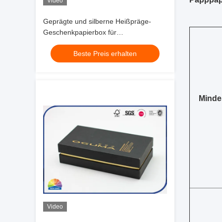
Video
Geprägte und silberne Heißpräge-
Geschenkpapierbox für
Schmuckverpackungen
Beste Preis erhalten
Minde
Video