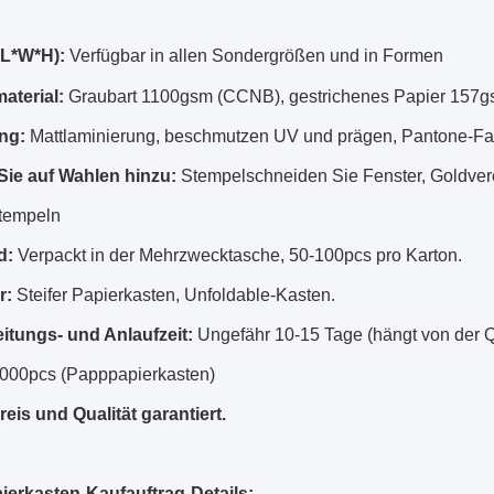
(L*W*H):
Verfügbar in allen Sondergrößen und in Formen
aterial:
Graubart 1100gsm (CCNB), gestrichenes Papier 157gs
ng:
Mattlaminierung, beschmutzen UV und prägen, Pantone-Fa
ie auf Wahlen hinzu:
Stempelschneiden Sie Fenster, Goldverei
tempeln
d:
Verpackt in der Mehrzwecktasche, 50-100pcs pro Karton.
r:
Steifer Papierkasten, Unfoldable-Kasten.
itungs- und Anlaufzeit:
Ungefähr 10-15 Tage (hängt von der Q
000pcs (Papppapierkasten)
eis und Qualität garantiert.
erkasten-Kaufauftrag-Details: