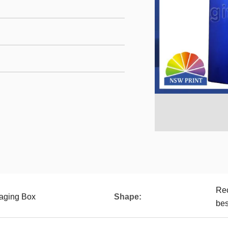
Rec
aging Box
Shape:
bes