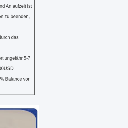
d Anlaufzeit ist
on zu beenden,
durch das
t ungefähr 5-7
-200USD
0% Balance vor