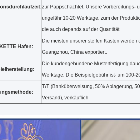
onsdurchlaufzeit:
zur Pappschachtel. Unsere Vorbereitungs- un
ungefähr 10-20 Werktage, zum der Produkti
die auch depands auf der Quantität.
Die meisten unserer steifen Kästen werden 
KETTE Hafen:
Guangzhou, China exportiert.
Die kundengebundene Musterfertigung dauer
ielherstellung:
Werktage. Die Beispielgebühr ist- um 100
T/T (Banküberweisung, 50% Ablagerung, 5
ungsmethode:
Versand), verkäuflich