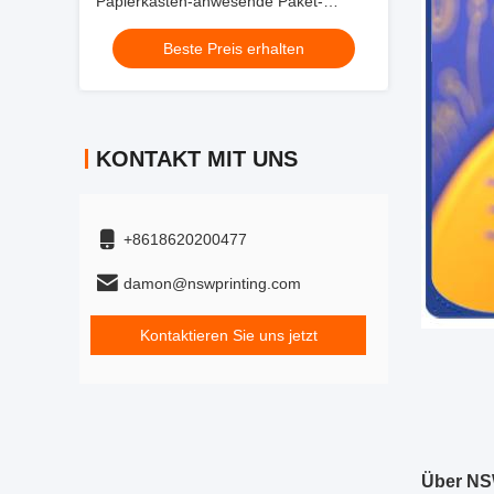
Papierkasten-anwesende Paket-
Goldfolie Logo Stamping
Beste Preis erhalten
KONTAKT MIT UNS
+8618620200477
damon@nswprinting.com
Kontaktieren Sie uns jetzt
Über NS