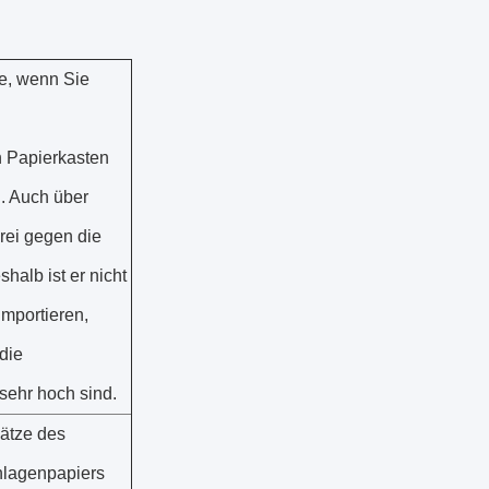
e, wenn Sie
n Papierkasten
. Auch über
ei gegen die
alb ist er nicht
mportieren,
 die
sehr hoch sind.
Sätze des
nlagenpapiers