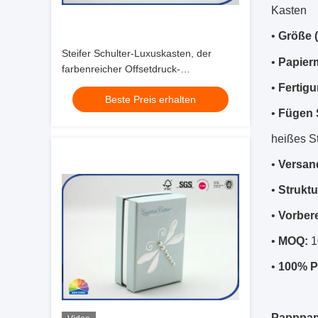
Kasten
•
Größe 
Steifer Schulter-Luxuskasten, der
•
Papierm
farbenreicher Offsetdruck-
kundenspezifisches Funkeln-Vollenden
•
Fertigu
Beste Preis erhalten
verpackt
•
Fügen S
heißes S
•
Versan
•
Struktu
•
Vorbere
•
MOQ:
1
•
100% Pr
Papppapi