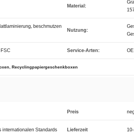
Gra
Material:
157
attlaminierung, beschmutzen
Ges
Nutzung:
Ges
, FSC
Service-Arten:
OE
,
oxen
Recyclingpapiergeschenkboxen
Preis
neg
 internationalen Standards
Lieferzeit
10-