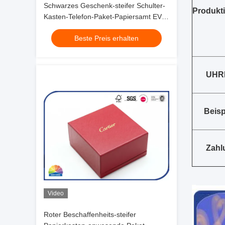
Schwarzes Geschenk-steifer Schulter-
Produkti
Kasten-Telefon-Paket-Papiersamt EVA
Insert
Beste Preis erhalten
UHR
Beisp
Zahl
Video
Roter Beschaffenheits-steifer