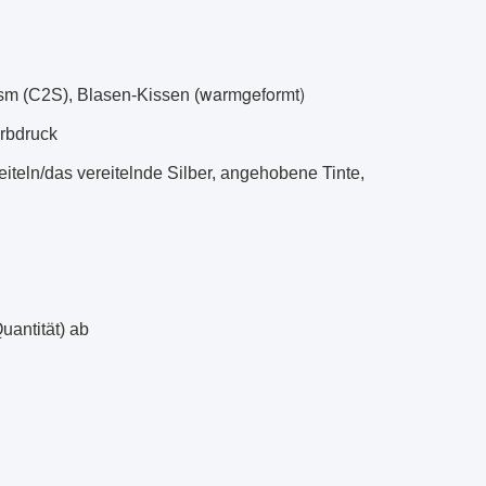
warmgeformt)
m (C2S), Blasen-Kissen (
rbdruck
teln/das vereitelnde Silber, angehobene Tinte,
uantität) ab