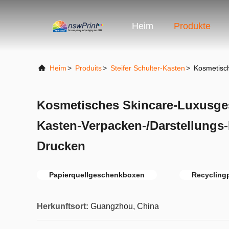
Heim
Produkte
Heim
>
Produits
>
Steifer Schulter-Kasten
>
Kosmetisch
Kosmetisches Skincare-Luxusge
Kasten-Verpacken-/Darstellungs
Drucken
Papierquellgeschenkboxen
Recycling
Herkunftsort:
Guangzhou, China