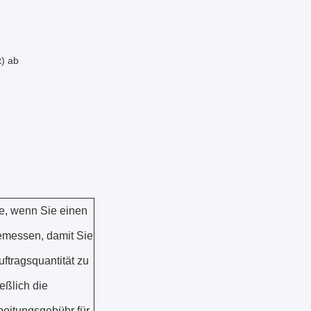
t) ab
e, wenn Sie einen
gemessen, damit Sie
ftragsquantität zu
eßlich die
eitungsgebühr für