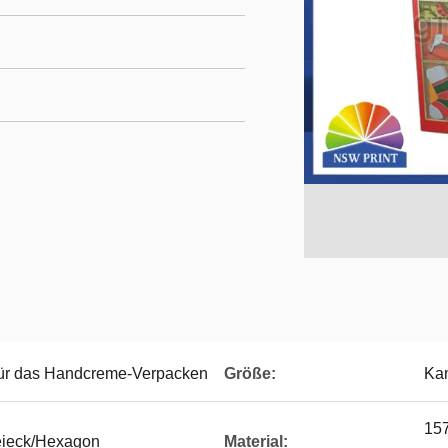
 für das Handcreme-Verpacken
Größe:
Kan
157
eieck/Hexagon
Material: