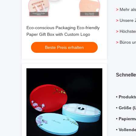
>
Mehr al
>
Unsere Z
Eco-conscious Packaging Eco-friendly
>
Höchste
Paper Gift Box with Custom Logo
>
Büros u
Beste Preis erhalten
Schnelle
•
Produkt
•
Größe (
•
Papierma
•
Vollend