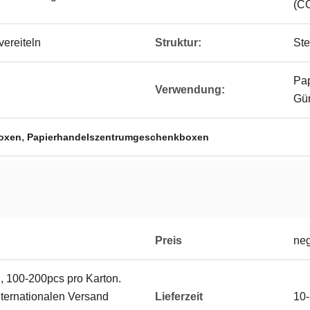
(C
ereiteln
Struktur:
Ste
Pap
Verwendung:
Gür
,
oxen
Papierhandelszentrumgeschenkboxen
Preis
neg
l, 100-200pcs pro Karton.
ternationalen Versand
Lieferzeit
10-