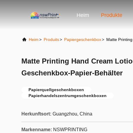
Heim
Produkte
Heim
>
Produits
>
Papiergeschenkbox
>
Matte Printin
Matte Printing Hand Cream Lotio
Geschenkbox-Papier-Behälter
Papierquellgeschenkboxen
Papierhandelszentrumgeschenkboxen
Herkunftsort:
Guangzhou, China
Markenname:
NSWPRINTING