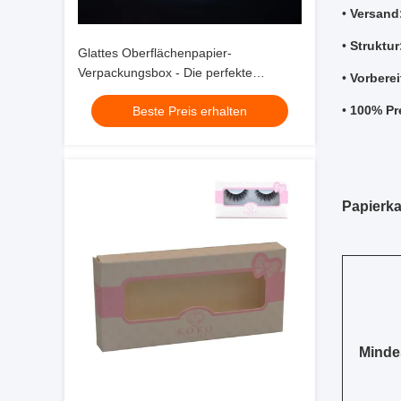
•
Versand
•
Struktur
Glattes Oberflächenpapier-
Verpackungsbox - Die perfekte
•
Vorberei
Verpackungslösung für verschiedene
•
100% Pre
Beste Preis erhalten
Anwendungen
Papierka
Minde