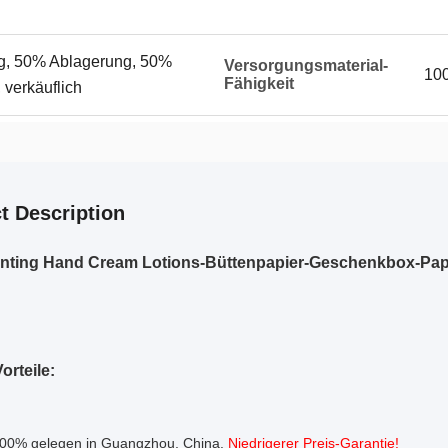
g, 50% Ablagerung, 50%
Versorgungsmaterial-
10
Fähigkeit
 verkäuflich
t Description
inting Hand Cream Lotions-Büttenpapier-Geschenkbox-Pap
orteile:
100% gelegen in Guangzhou, China.
Niedrigerer Preis-Garantie!