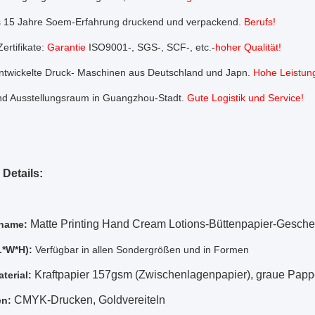
s 15 Jahre Soem-Erfahrung druckend und verpackend.
Berufs!
ertifikate:
Garantie
ISO9001-, SGS-, SCF-, etc.-
hoher Qualität!
ntwickelte Druck- Maschinen aus Deutschland und Japn.
Hohe Leistung
nd Ausstellungsraum in Guangzhou-Stadt.
Gute Logistik und Service!
 Details:
Matte Printing Hand Cream Lotions-Büttenpapier-Gesche
name:
L*W*H):
Verfügbar in allen Sondergrößen und in Formen
Kraftpapier 157gsm (Zwischenlagenpapier), graue Pap
terial:
CMYK-Drucken, Goldvereiteln
en: